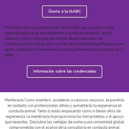
Únete a la IAABC
Infórmate sobre las credenciales de la IAABC para profesionales
especializados en el entrenamiento y conducta de perros, gatos,
caballos, loros y animales de refugio. Nuestro proceso de
credencialización refleja altos niveles de conocimiento profesional y te
ayuda a demostrar su experiencia como profesional de confianza en el
rubro.
Información sobre las credenciales
Membresía Como miembro, accederás a valiosos recursos, te pondrás
en contacto con profesionales afines y aumentarás tu experiencia en
conducta animal. Tanto si estás empezando como si tienes años de
experiencia, la membresía te proporciona las herramientas y el apoyo
que necesitas. Descubre las ventajas de unirte a una comunidad global
comprometida con el avance de la consultoría en conducta animal.