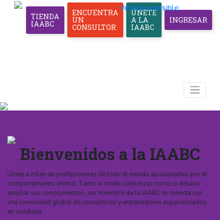
Versión accesible
ENCUENTRA
ÚNETE
TIENDA
UN
A LA
INGRESAR
IAABC
CONSULTOR
IAABC
Bienvenidos a la IAABC
Únete a miles de profesionales de todo el mundo apasionados por el
comportamiento animal. Tanto si recién comienzas como si deseas
ampliar sus conocimientos, ser miembro de la IAABC te conecta con
una comunidad global de consultores y entrenadores especializados
en conducta.