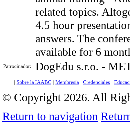
related topics. Altog
4.5 hour presentatio
answers. The confere
available for 6 mont
DogEdu s.r.o. - MET
Patrocinador:
|
Sobre la IAABC
|
Membresía
|
Credenciales
|
Educac
© Copyright 2026. All Rig
Return to navigation
Return