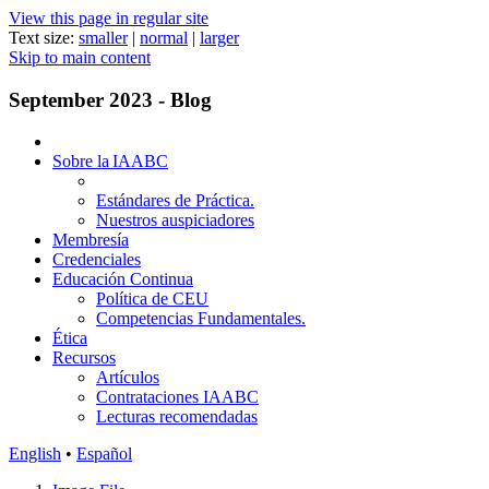
View this page in regular site
Text size:
smaller
|
normal
|
larger
Skip to main content
September 2023 - Blog
Sobre la IAABC
Estándares de Práctica.
Nuestros auspiciadores
Membresía
Credenciales
Educación Continua
Política de CEU
Competencias Fundamentales.
Ética
Recursos
Artículos
Contrataciones IAABC
Lecturas recomendadas
English
•
Español