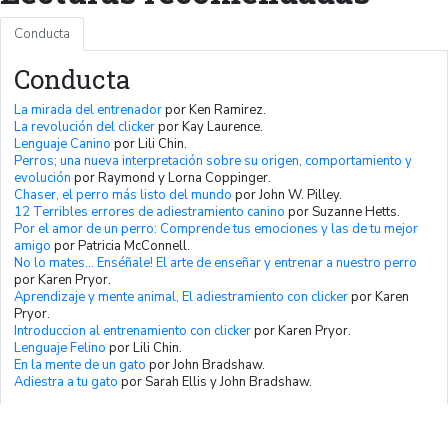
Conducta
Conducta
La mirada del entrenador
por Ken Ramirez.
La revolución del clicker
por Kay Laurence.
Lenguaje Canino
por Lili Chin.
Perros; una nueva interpretación sobre su origen, comportamiento y
evolución
por Raymond y Lorna Coppinger.
Chaser, el perro más listo del mundo
por John W. Pilley.
12 Terribles errores de adiestramiento canino
por Suzanne Hetts.
Por el amor de un perro: Comprende tus emociones y las de tu mejor
amigo
por Patricia McConnell.
No lo mates… Enséñale! El arte de enseñar y entrenar a nuestro perro
por Karen Pryor.
Aprendizaje y mente animal, El adiestramiento con clicker
por Karen
Pryor.
Introduccion al entrenamiento con clicker
por Karen Pryor.
Lenguaje Felino
por Lili Chin.
En la mente de un gato
por John Bradshaw.
Adiestra a tu gato
por Sarah Ellis y John Bradshaw.