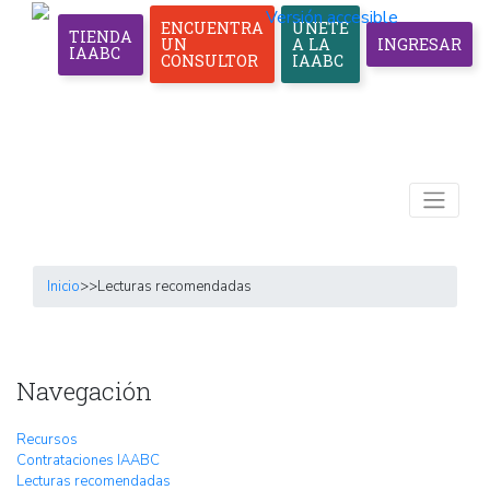
Versión accesible
ENCUENTRA
ÚNETE
TIENDA
UN
A LA
INGRESAR
IAABC
CONSULTOR
IAABC
Inicio
>>
Lecturas recomendadas
Navegación
Recursos
Contrataciones IAABC
Lecturas recomendadas