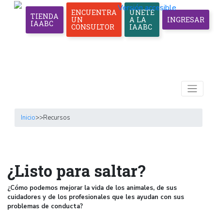
Versión accesible
ENCUENTRA
ÚNETE
TIENDA
UN
A LA
INGRESAR
IAABC
CONSULTOR
IAABC
Inicio
>>
Recursos
¿Listo para saltar?
¿Cómo podemos mejorar la vida de los animales, de sus
cuidadores y de los profesionales que les ayudan con sus
problemas de conducta?